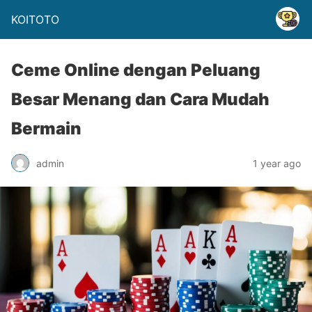
KOITOTO
Ceme Online dengan Peluang
Besar Menang dan Cara Mudah
Bermain
admin
1 year ago