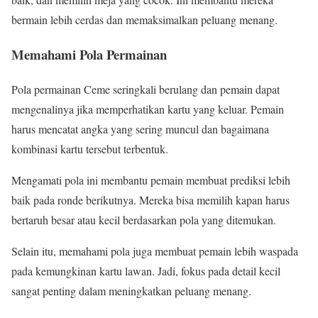
bermain lebih cerdas dan memaksimalkan peluang menang.
Memahami Pola Permainan
Pola permainan Ceme seringkali berulang dan pemain dapat
mengenalinya jika memperhatikan kartu yang keluar. Pemain
harus mencatat angka yang sering muncul dan bagaimana
kombinasi kartu tersebut terbentuk.
Mengamati pola ini membantu pemain membuat prediksi lebih
baik pada ronde berikutnya. Mereka bisa memilih kapan harus
bertaruh besar atau kecil berdasarkan pola yang ditemukan.
Selain itu, memahami pola juga membuat pemain lebih waspada
pada kemungkinan kartu lawan. Jadi, fokus pada detail kecil
sangat penting dalam meningkatkan peluang menang.