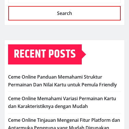
Search
RECENT POSTS
Ceme Online Panduan Memahami Struktur
Permainan Dan Nilai Kartu untuk Pemula Friendly
Ceme Online Memahami Variasi Permainan Kartu
dan Karakteristiknya dengan Mudah
Ceme Online Tinjauan Mengenai Fitur Platform dan
Antarmuka Pengguna yang Mudah Digunakan