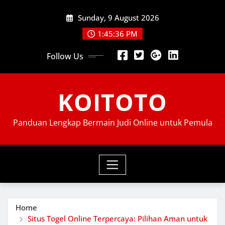
Skip
Sunday, 9 August 2026
to
content
1:45:37 PM
Follow Us
KOITOTO
Panduan Lengkap Bermain Judi Online untuk Pemula
Home
Situs Togel Online Terpercaya: Pilihan Aman untuk