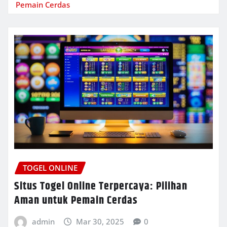
Pemain Cerdas
TOGEL ONLINE
Situs Togel Online Terpercaya: Pilihan
Aman untuk Pemain Cerdas
admin
Mar 30, 2025
0