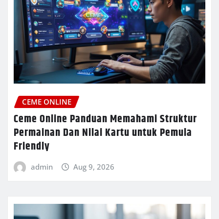
CEME ONLINE
Ceme Online Panduan Memahami Struktur
Permainan Dan Nilai Kartu untuk Pemula
Friendly
admin
Aug 9, 2026