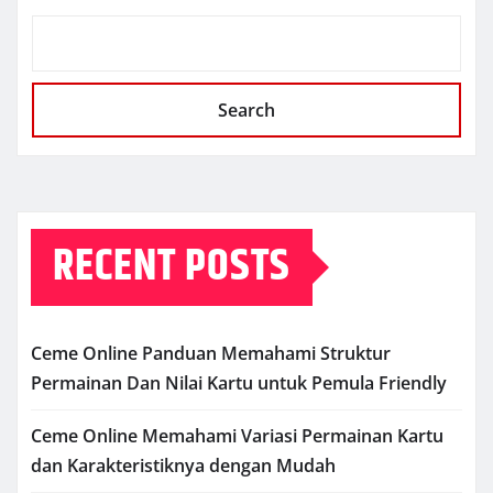
Search
RECENT POSTS
Ceme Online Panduan Memahami Struktur
Permainan Dan Nilai Kartu untuk Pemula Friendly
Ceme Online Memahami Variasi Permainan Kartu
dan Karakteristiknya dengan Mudah