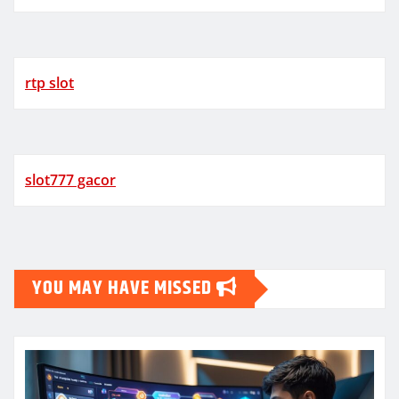
rtp slot
slot777 gacor
YOU MAY HAVE MISSED