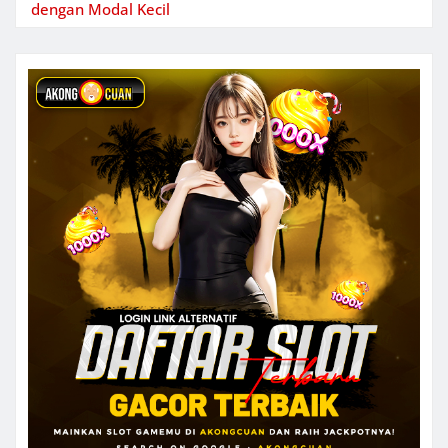
dengan Modal Kecil