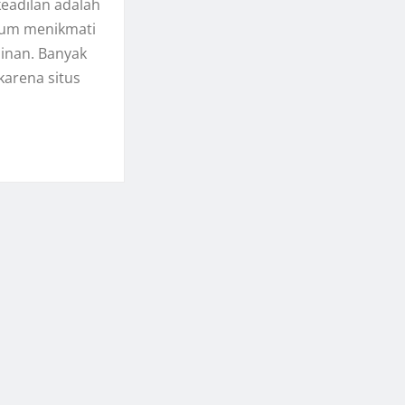
eadilan adalah
lum menikmati
inan. Banyak
arena situs