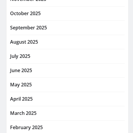
October 2025
September 2025
August 2025
July 2025
June 2025
May 2025
April 2025
March 2025
February 2025