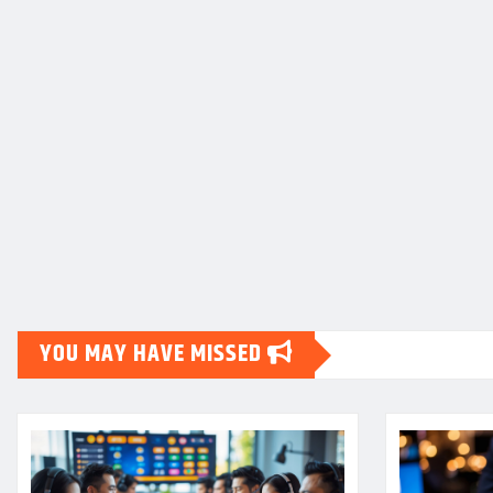
YOU MAY HAVE MISSED