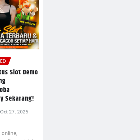
ZED
tus Slot Demo
ing
Coba
ay Sekarang!
Oct 27, 2025
 online,