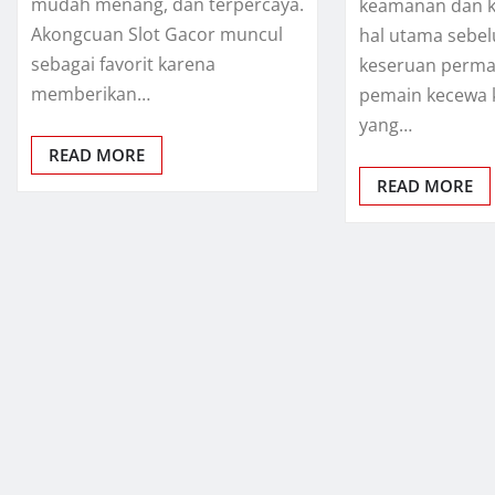
mudah menang, dan terpercaya.
keamanan dan k
Akongcuan Slot Gacor muncul
hal utama sebe
sebagai favorit karena
keseruan perma
memberikan…
pemain kecewa k
yang…
READ MORE
READ MORE