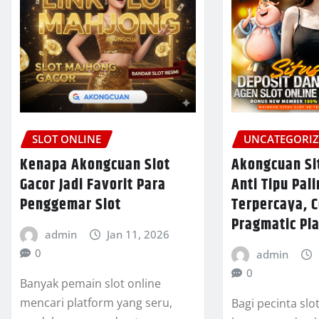
SLOT ONLINE
UNCATEGORI
Kenapa Akongcuan Slot
Akongcuan Si
Gacor Jadi Favorit Para
Anti Tipu Pal
Penggemar Slot
Terpercaya, 
Pragmatic Pl
admin
Jan 11, 2026
0
admin
0
Banyak pemain slot online
mencari platform yang seru,
Bagi pecinta slot