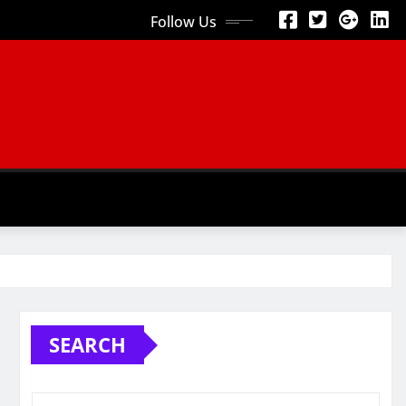
Follow Us
SEARCH