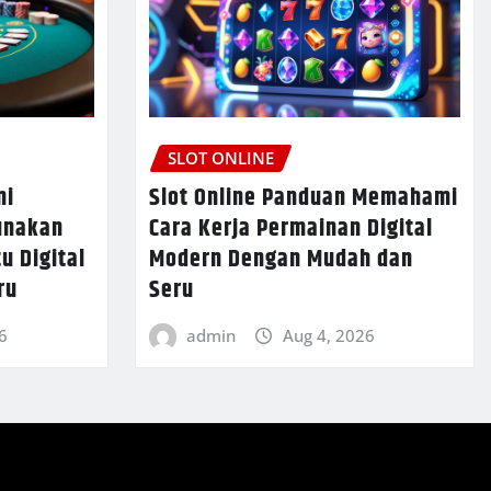
SLOT ONLINE
mi
Slot Online Panduan Memahami
unakan
Cara Kerja Permainan Digital
u Digital
Modern Dengan Mudah dan
ru
Seru
6
admin
Aug 4, 2026