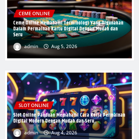
CEME ONLINE
Ceme Online Memahami Terminologi Yang Digunakan
Dalam Permainan Kartu Digital Dengan Mudah dan
Seru
admin
Aug 5, 2026
SLOT ONLINE
Slot Online Panduan Memahami Cara Kerja Permainan
Digital Modern Dengan Mudah dan Seru
admin
Aug 4, 2026