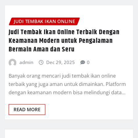
JUDI TEMBAK IKAN ONLINE
Judi Tembak Ikan Online Terbaik Dengan
Keamanan Modern untuk Pengalaman
Bermain Aman dan Seru
admin
Dec 29, 2025
0
Banyak orang mencari judi tembak ikan online
terbaik yang juga aman untuk dimainkan. Platform
dengan keamanan modern bisa melindungi data…
READ MORE