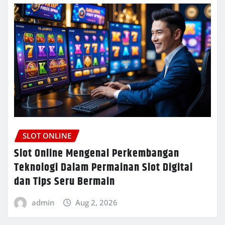
SLOT ONLINE
Slot Online Mengenal Perkembangan
Teknologi Dalam Permainan Slot Digital
dan Tips Seru Bermain
admin
Aug 2, 2026