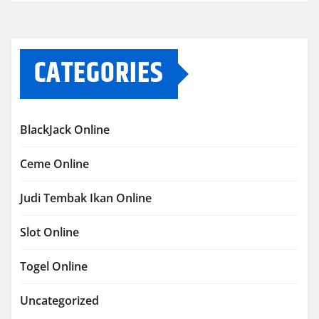
CATEGORIES
BlackJack Online
Ceme Online
Judi Tembak Ikan Online
Slot Online
Togel Online
Uncategorized