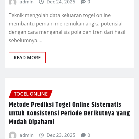
admin
Dec 24, 2025
0
Teknik mengolah data keluaran togel online
membantu pemain menemukan angka potensial
dengan cara menganalisis pola dan tren dari hasil
sebelumnya.…
READ MORE
TOGEL ONLINE
Metode Prediksi Togel Online Sistematis
untuk Konsistensi Periode Berikutnya yang
Mudah Dipahami
admin
Dec 23, 2025
0