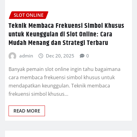
SLOT ONLINE
Teknik Membaca Frekuensi Simbol Khusus
untuk Keunggulan di Slot Online: Cara
Mudah Menang dan Strategi Terbaru
admin
Dec 20, 2025
0
Banyak pemain slot online ingin tahu bagaimana
cara membaca frekuensi simbol khusus untuk
mendapatkan keunggulan. Teknik membaca
frekuensi simbol khusus…
READ MORE