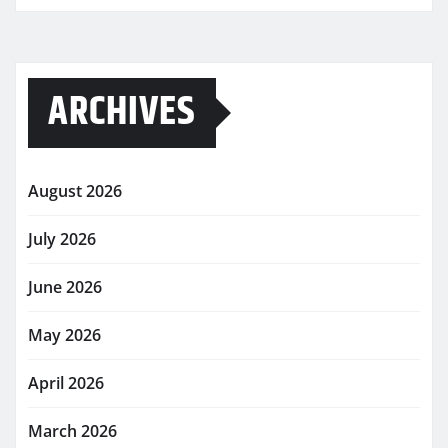
ARCHIVES
August 2026
July 2026
June 2026
May 2026
April 2026
March 2026