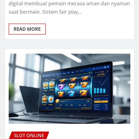
digital membuat pemain merasa aman dan nyaman
saat bermain. Sistem fair play…
READ MORE
SLOT ONLINE