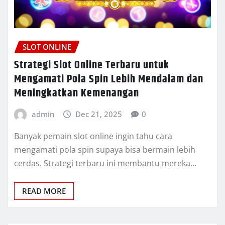
SLOT ONLINE
Strategi Slot Online Terbaru untuk
Mengamati Pola Spin Lebih Mendalam dan
Meningkatkan Kemenangan
admin
Dec 21, 2025
0
Banyak pemain slot online ingin tahu cara
mengamati pola spin supaya bisa bermain lebih
cerdas. Strategi terbaru ini membantu mereka…
READ MORE