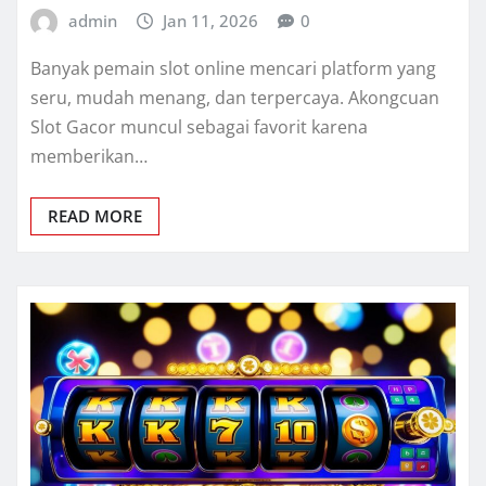
admin
Jan 11, 2026
0
Banyak pemain slot online mencari platform yang
seru, mudah menang, dan terpercaya. Akongcuan
Slot Gacor muncul sebagai favorit karena
memberikan…
READ MORE