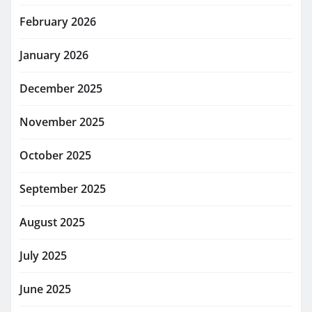
February 2026
January 2026
December 2025
November 2025
October 2025
September 2025
August 2025
July 2025
June 2025