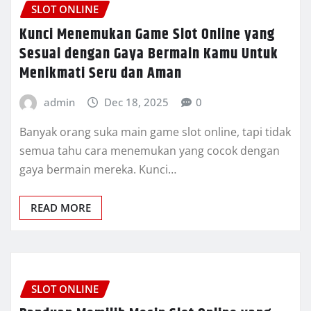
SLOT ONLINE
Kunci Menemukan Game Slot Online yang
Sesuai dengan Gaya Bermain Kamu Untuk
Menikmati Seru dan Aman
admin
Dec 18, 2025
0
Banyak orang suka main game slot online, tapi tidak
semua tahu cara menemukan yang cocok dengan
gaya bermain mereka. Kunci…
READ MORE
SLOT ONLINE