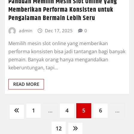
Panduan Memilih Mesin Slot Online yang
Memberikan Performa Konsisten untuk
Pengalaman Bermain Lebih Seru
admin
Dec 17, 2025
0
Memilih mesin slot online yang memberikan
performa konsisten bisa jadi tantangan bagi banyak
pemain. Banyak orang hanya mengandalkan
keberuntungan, tapi…
READ MORE
Posts
1
…
4
5
6
…
pagination
12