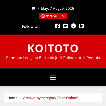
Skip
Friday, 7 August 2026
to
content
8:26:47 PM
Follow Us
KOITOTO
Panduan Lengkap Bermain Judi Online untuk Pemula
Home
Archive by category "Slot Online"