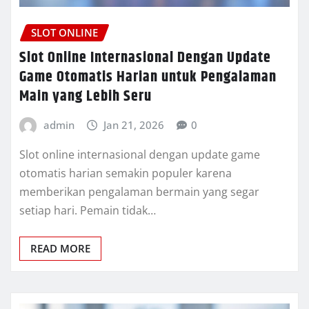
SLOT ONLINE
Slot Online Internasional Dengan Update
Game Otomatis Harian untuk Pengalaman
Main yang Lebih Seru
admin
Jan 21, 2026
0
Slot online internasional dengan update game
otomatis harian semakin populer karena
memberikan pengalaman bermain yang segar
setiap hari. Pemain tidak…
READ MORE