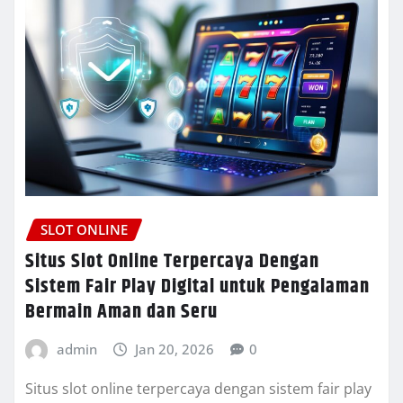
SLOT ONLINE
Situs Slot Online Terpercaya Dengan
Sistem Fair Play Digital untuk Pengalaman
Bermain Aman dan Seru
admin
Jan 20, 2026
0
Situs slot online terpercaya dengan sistem fair play