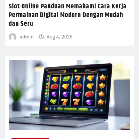
Slot Online Panduan Memahami Cara Kerja
Permainan Digital Modern Dengan Mudah
dan Seru
admin
Aug 4, 2026