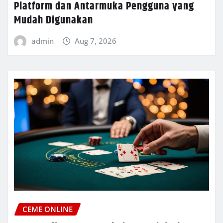
Platform dan Antarmuka Pengguna yang
Mudah Digunakan
admin
Aug 7, 2026
CEME ONLINE