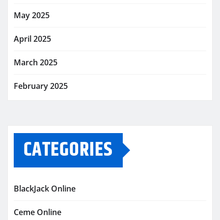
May 2025
April 2025
March 2025
February 2025
CATEGORIES
BlackJack Online
Ceme Online