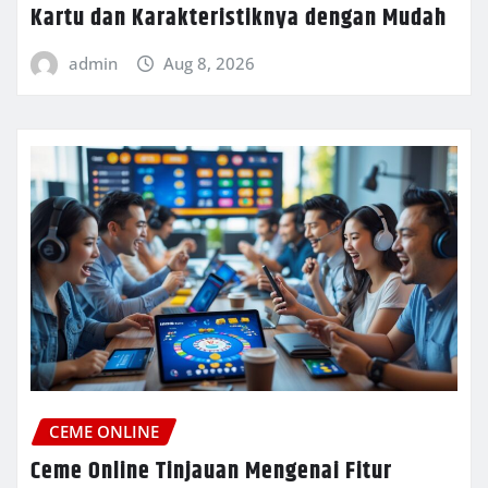
Kartu dan Karakteristiknya dengan Mudah
admin
Aug 8, 2026
CEME ONLINE
Ceme Online Tinjauan Mengenai Fitur