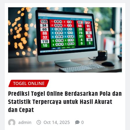
TOGEL ONLINE
Prediksi Togel Online Berdasarkan Pola dan
Statistik Terpercaya untuk Hasil Akurat
dan Cepat
admin
Oct 14, 2025
0