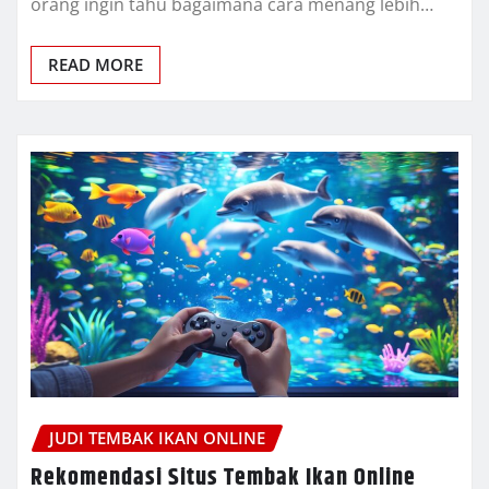
orang ingin tahu bagaimana cara menang lebih…
READ MORE
JUDI TEMBAK IKAN ONLINE
Rekomendasi Situs Tembak Ikan Online