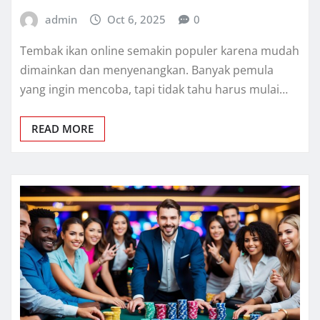
admin
Oct 6, 2025
0
Tembak ikan online semakin populer karena mudah
dimainkan dan menyenangkan. Banyak pemula
yang ingin mencoba, tapi tidak tahu harus mulai…
READ MORE