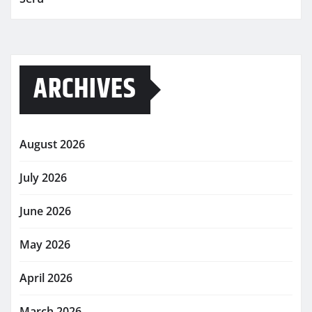
ARCHIVES
August 2026
July 2026
June 2026
May 2026
April 2026
March 2026