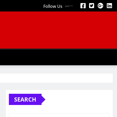
Follow Us
SEARCH