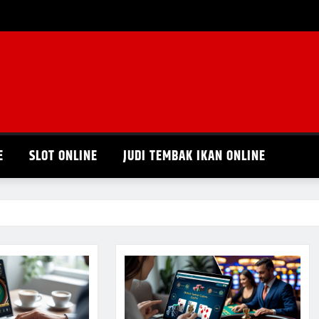
E
SLOT ONLINE
JUDI TEMBAK IKAN ONLINE