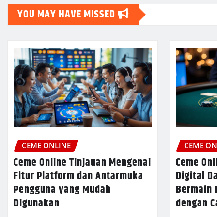
YOU MAY HAVE MISSED
CEME ONLINE
CEME ON
Ceme Online Tinjauan Mengenai
Ceme Onl
Fitur Platform dan Antarmuka
Digital 
Pengguna yang Mudah
Bermain 
Digunakan
dengan C