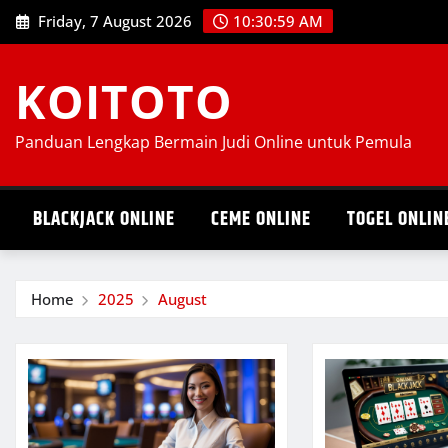
Skip
Friday, 7 August 2026
10:31:00 AM
to
content
KOITOTO
Panduan Lengkap Bermain Judi Online untuk Pemula
BLACKJACK ONLINE
CEME ONLINE
TOGEL ONLIN
Home
2025
August