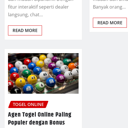
fitur interaktif seperti dealer
Banyak orang…
langsung, chat…
READ MORE
READ MORE
TOGEL ONLINE
Agen Togel Online Paling
Populer dengan Bonus