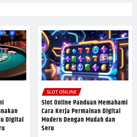
SLOT ONLINE
mi
Slot Online Panduan Memahami
unakan
Cara Kerja Permainan Digital
u Digital
Modern Dengan Mudah dan
ru
Seru