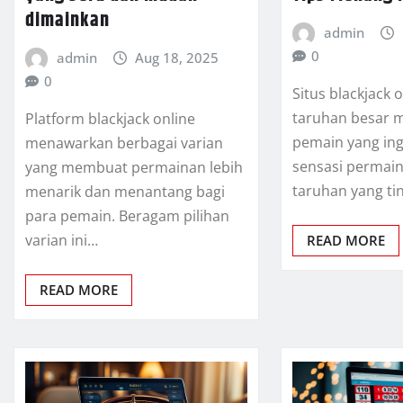
dimainkan
admin
0
admin
Aug 18, 2025
0
Situs blackjack 
taruhan besar 
Platform blackjack online
pemain yang in
menawarkan berbagai varian
sensasi permain
yang membuat permainan lebih
taruhan yang ti
menarik dan menantang bagi
para pemain. Beragam pilihan
varian ini…
READ MORE
READ MORE