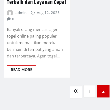
Terbaik dan Layanan Cepat
admin
Aug 12, 2025
0
Banyak orang mencari agen
togel online paling populer
untuk memastikan mereka
bermain di tempat yang aman
dan terpercaya. Agen togel…
READ MORE
Posts
1
2
pagination