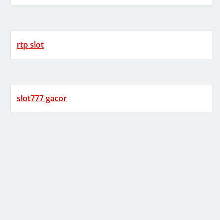
rtp slot
slot777 gacor