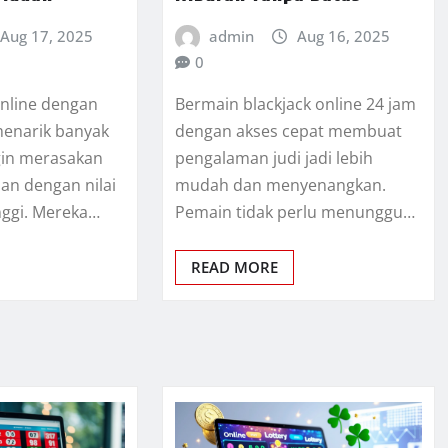
Aug 17, 2025
admin
Aug 16, 2025
0
online dengan
Bermain blackjack online 24 jam
menarik banyak
dengan akses cepat membuat
gin merasakan
pengalaman judi jadi lebih
an dengan nilai
mudah dan menyenangkan.
nggi. Mereka…
Pemain tidak perlu menunggu…
READ MORE