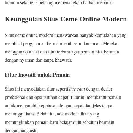
hiburan sekaligus peluang memenangkan hadiah menarik.
Keunggulan Situs Ceme Online Modern
Situs ceme online modern menawarkan banyak kemudahan yang
membuat pengalaman bermain lebih seru dan aman. Mereka
menggunakan alat dan fitur terbaru agar pemain bisa bermain
dengan nyaman dan tanpa khawatir.
Fitur Inovatif untuk Pemain
Situs ini menyediakan fitur seperti
live chat
dengan dealer
profesional dan opsi taruhan cepat. Fitur ini membantu pemain
untuk mengambil keputusan dengan cepat dan jelas tanpa
menunggu lama. Selain itu, ada mode latihan yang
memungkinkan pemain baru belajar dulu sebelum bermain
dengan uang asli.