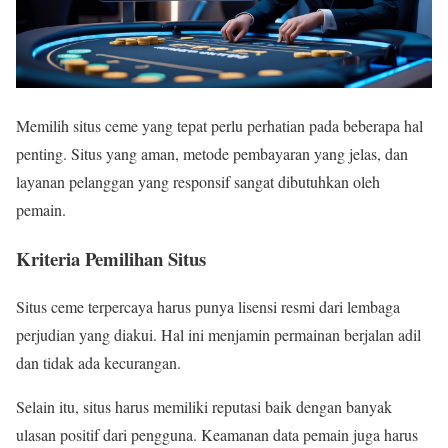
Memilih situs ceme yang tepat perlu perhatian pada beberapa hal
penting. Situs yang aman, metode pembayaran yang jelas, dan
layanan pelanggan yang responsif sangat dibutuhkan oleh
pemain.
Kriteria Pemilihan Situs
Situs ceme terpercaya harus punya lisensi resmi dari lembaga
perjudian yang diakui. Hal ini menjamin permainan berjalan adil
dan tidak ada kecurangan.
Selain itu, situs harus memiliki reputasi baik dengan banyak
ulasan positif dari pengguna. Keamanan data pemain juga harus