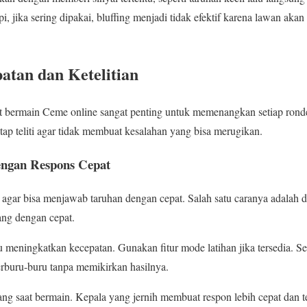
i, jika sering dipakai, bluffing menjadi tidak efektif karena lawan akan
atan dan Ketelitian
at bermain Ceme online sangat penting untuk memenangkan setiap rond
ap teliti agar tidak membuat kesalahan yang bisa merugikan.
ngan Respons Cepat
s agar bisa menjawab taruhan dengan cepat. Salah satu caranya adalah
ng dengan cepat.
 meningkatkan kecepatan. Gunakan fitur mode latihan jika tersedia. Sel
rburu-buru tanpa memikirkan hasilnya.
ang saat bermain. Kepala yang jernih membuat respon lebih cepat dan t