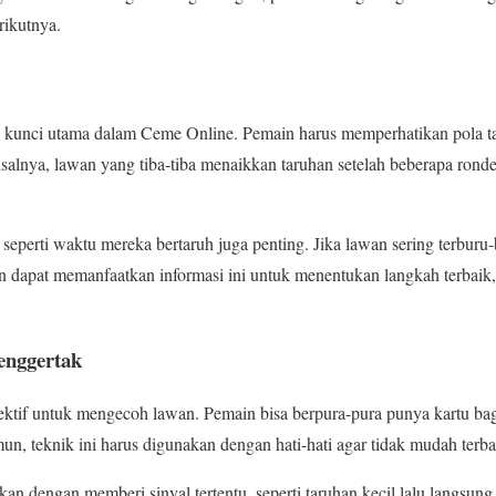
rikutnya.
kunci utama dalam Ceme Online. Pemain harus memperhatikan pola t
alnya, lawan yang tiba-tiba menaikkan taruhan setelah beberapa ronde
eperti waktu mereka bertaruh juga penting. Jika lawan sering terburu
n dapat memanfaatkan informasi ini untuk menentukan langkah terbaik,
enggertak
efektif untuk mengecoh lawan. Pemain bisa berpura-pura punya kartu b
mun, teknik ini harus digunakan dengan hati-hati agar tidak mudah terba
an dengan memberi sinyal tertentu, seperti taruhan kecil lalu langsung