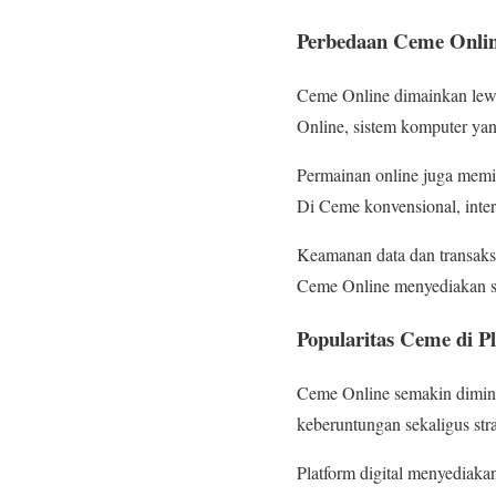
Perbedaan Ceme Onlin
Ceme Online dimainkan lewa
Online, sistem komputer yan
Permainan online juga memil
Di Ceme konvensional, intera
Keamanan data dan transaksi
Ceme Online menyediakan s
Popularitas Ceme di Pl
Ceme Online semakin diminat
keberuntungan sekaligus str
Platform digital menyediaka