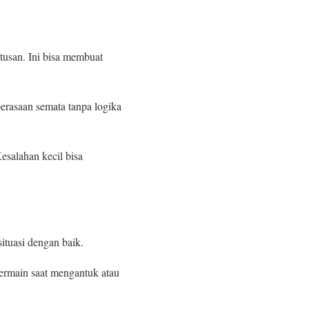
tusan. Ini bisa membuat
erasaan semata tanpa logika
esalahan kecil bisa
tuasi dengan baik.
ermain saat mengantuk atau