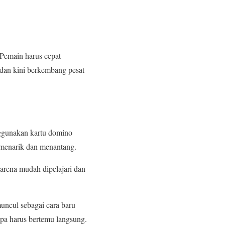
Pemain harus cepat
dan kini berkembang pesat
nggunakan kartu domino
h menarik dan menantang.
arena mudah dipelajari dan
ncul sebagai cara baru
npa harus bertemu langsung.