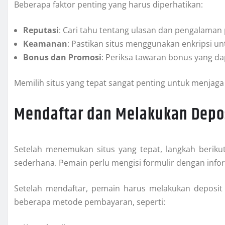
Beberapa faktor penting yang harus diperhatikan:
Reputasi
: Cari tahu tentang ulasan dan pengalaman 
Keamanan
: Pastikan situs menggunakan enkripsi un
Bonus dan Promosi
: Periksa tawaran bonus yang d
Memilih situs yang tepat sangat penting untuk menjag
Mendaftar dan Melakukan Depo
Setelah menemukan situs yang tepat, langkah berik
sederhana. Pemain perlu mengisi formulir dengan infor
Setelah mendaftar, pemain harus melakukan deposit 
beberapa metode pembayaran, seperti: