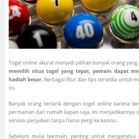
Togel online akurat menjadi pilihan banyak orang yan
memilih situs togel yang tepat, pemain dapat
hadiah besar.
Berbagai fitur dan tips tersedia untu
ini.
Banyak orang tertarik dengan togel online karena k
permainan dari rumah kapan saja. Ini menjadikannya o
sensasi perjudian tanpa harus pergi ke kasino.
Sebelum mulai bermain, penting untuk mengetahui 