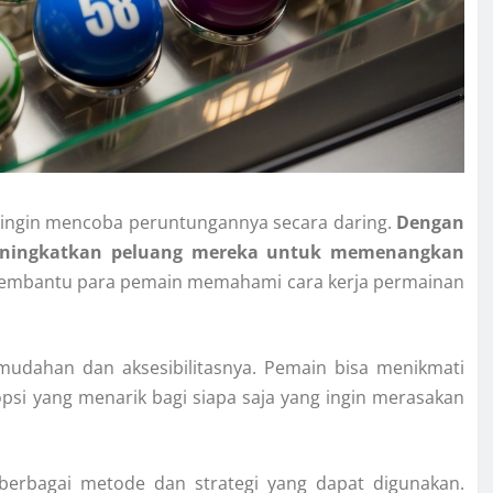
g ingin mencoba peruntungannya secara daring.
Dengan
 meningkatkan peluang mereka untuk memenangkan
k membantu para pemain memahami cara kerja permainan
emudahan dan aksesibilitasnya. Pemain bisa menikmati
psi yang menarik bagi siapa saja yang ingin merasakan
berbagai metode dan strategi yang dapat digunakan.