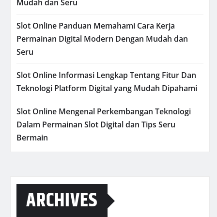
Mudah dan Seru
Slot Online Panduan Memahami Cara Kerja
Permainan Digital Modern Dengan Mudah dan
Seru
Slot Online Informasi Lengkap Tentang Fitur Dan
Teknologi Platform Digital yang Mudah Dipahami
Slot Online Mengenal Perkembangan Teknologi
Dalam Permainan Slot Digital dan Tips Seru
Bermain
ARCHIVES