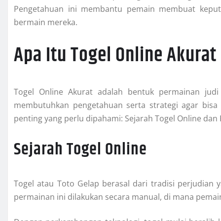
Pengetahuan ini membantu pemain membuat keputu
bermain mereka.
Apa Itu Togel Online Akurat
Togel Online Akurat adalah bentuk permainan judi
membutuhkan pengetahuan serta strategi agar bisa
penting yang perlu dipahami: Sejarah Togel Online dan
Sejarah Togel Online
Togel atau Toto Gelap berasal dari tradisi perjudian
permainan ini dilakukan secara manual, di mana pemain