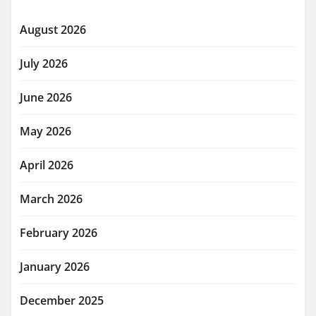
August 2026
July 2026
June 2026
May 2026
April 2026
March 2026
February 2026
January 2026
December 2025