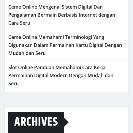
Ceme Online Mengenal Sistem Digital Dan
Pengalaman Bermain Berbasis Internet dengan
Cara Seru
Ceme Online Memahami Terminologi Yang
Digunakan Dalam Permainan Kartu Digital Dengan
Mudah dan Seru
Slot Online Panduan Memahami Cara Kerja
Permainan Digital Modern Dengan Mudah dan
Seru
ARCHIVES