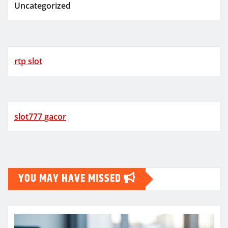
Uncategorized
rtp slot
slot777 gacor
YOU MAY HAVE MISSED