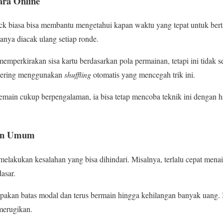
ara Online
ck biasa bisa membantu mengetahui kapan waktu yang tepat untuk bert
sanya diacak ulang setiap ronde.
perkirakan sisa kartu berdasarkan pola permainan, tetapi ini tidak s
a sering menggunakan
shuffling
otomatis yang mencegah trik ini.
emain cukup berpengalaman, ia bisa tetap mencoba teknik ini dengan hat
han Umum
elakukan kesalahan yang bisa dihindari. Misalnya, terlalu cepat menai
asar.
upakan batas modal dan terus bermain hingga kehilangan banyak uang.
merugikan.