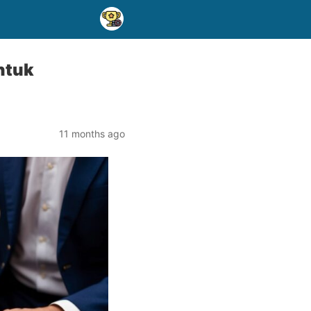
ntuk
11 months ago