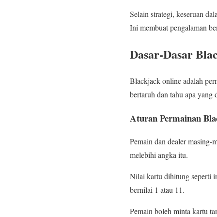
Selain strategi, keseruan da
Ini membuat pengalaman ber
Dasar-Dasar Blac
Blackjack online adalah pe
bertaruh dan tahu apa yang 
Aturan Permainan Bla
Pemain dan dealer masing-ma
melebihi angka itu.
Nilai kartu dihitung seperti 
bernilai 1 atau 11.
Pemain boleh minta kartu tam