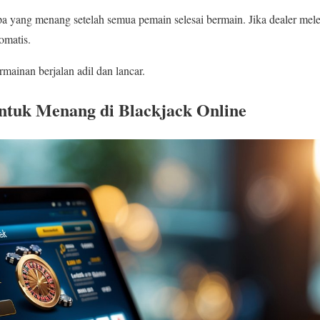
a yang menang setelah semua pemain selesai bermain. Jika dealer mel
omatis.
rmainan berjalan adil dan lancar.
 untuk Menang di Blackjack Online