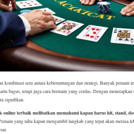
 kombinasi seru antara keberuntungan dan strategi. Banyak pemain ter
rtu bagus, tetapi juga cara bermain yang cerdas. Dengan menerapkan t
a signifikan.
ck online terbaik melibatkan memahami kapan harus hit, stand, dou
emain yang tahu kapan mengambil langkah yang tepat akan merasa leb
sar.