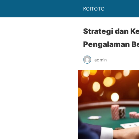
KOITOTO
Strategi dan K
Pengalaman B
admin