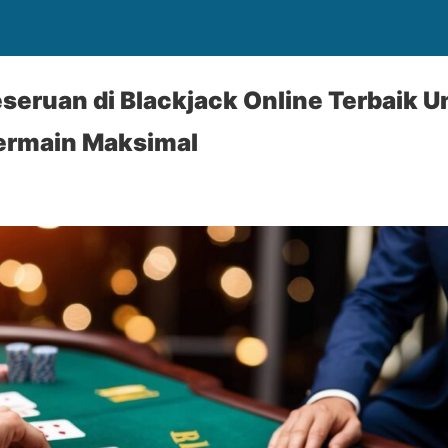
eseruan di Blackjack Online Terbaik U
ermain Maksimal