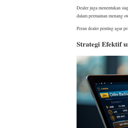
Dealer juga menentukan siap
dalam permainan menang ot
Peran dealer penting agar pe
Strategi Efektif