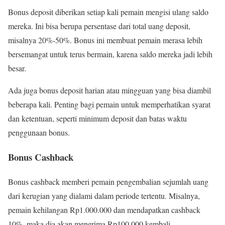
Bonus deposit diberikan setiap kali pemain mengisi ulang saldo
mereka. Ini bisa berupa persentase dari total uang deposit,
misalnya 20%-50%. Bonus ini membuat pemain merasa lebih
bersemangat untuk terus bermain, karena saldo mereka jadi lebih
besar.
Ada juga bonus deposit harian atau mingguan yang bisa diambil
beberapa kali. Penting bagi pemain untuk memperhatikan syarat
dan ketentuan, seperti minimum deposit dan batas waktu
penggunaan bonus.
Bonus Cashback
Bonus cashback memberi pemain pengembalian sejumlah uang
dari kerugian yang dialami dalam periode tertentu. Misalnya,
pemain kehilangan Rp1.000.000 dan mendapatkan cashback
10%, maka dia akan menerima Rp100.000 kembali.