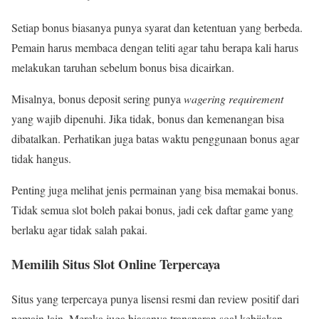
Setiap bonus biasanya punya syarat dan ketentuan yang berbeda.
Pemain harus membaca dengan teliti agar tahu berapa kali harus
melakukan taruhan sebelum bonus bisa dicairkan.
Misalnya, bonus deposit sering punya
wagering requirement
yang wajib dipenuhi. Jika tidak, bonus dan kemenangan bisa
dibatalkan. Perhatikan juga batas waktu penggunaan bonus agar
tidak hangus.
Penting juga melihat jenis permainan yang bisa memakai bonus.
Tidak semua slot boleh pakai bonus, jadi cek daftar game yang
berlaku agar tidak salah pakai.
Memilih Situs Slot Online Terpercaya
Situs yang terpercaya punya lisensi resmi dan review positif dari
pemain lain. Mereka juga biasanya transparan soal kebijakan