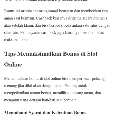
Bonus ini membantu mengurangi kerugian dan memberikan rasa
aman saat bermain. Cashback biasanya diterima secara otomatis
atau setelah klaim, dan bisa berbeda-beda antara satu situs dengan
situs lain. Pembayaran cashback juga biasanya memiliki batas
maksimal tertentu.
Tips Memaksimalkan Bonus di Slot
Online
Memanfaatkan bonus di slot online bisa memperbesar peluang
menang jika dilakukan dengan tepat. Penting untuk
memperhatikan aturan bonus, memilih situs yang aman, dan
mengatur uang dengan hati-hati saat bermain.
Memahami Syarat dan Ketentuan Bonus