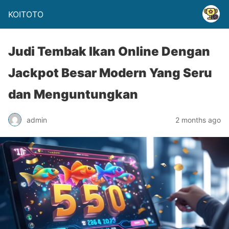
KOITOTO
Judi Tembak Ikan Online Dengan
Jackpot Besar Modern Yang Seru
dan Menguntungkan
admin
2 months ago