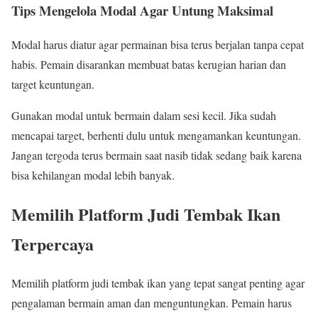
Tips Mengelola Modal Agar Untung Maksimal
Modal harus diatur agar permainan bisa terus berjalan tanpa cepat
habis. Pemain disarankan membuat batas kerugian harian dan
target keuntungan.
Gunakan modal untuk bermain dalam sesi kecil. Jika sudah
mencapai target, berhenti dulu untuk mengamankan keuntungan.
Jangan tergoda terus bermain saat nasib tidak sedang baik karena
bisa kehilangan modal lebih banyak.
Memilih Platform Judi Tembak Ikan
Terpercaya
Memilih platform judi tembak ikan yang tepat sangat penting agar
pengalaman bermain aman dan menguntungkan. Pemain harus