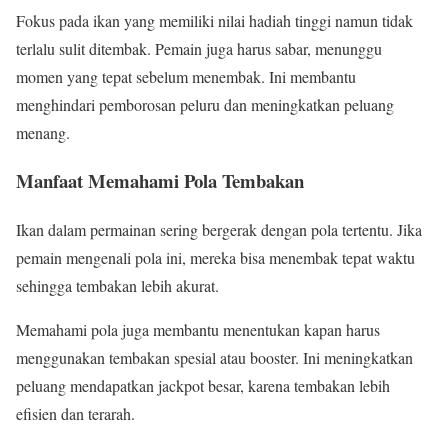
Fokus pada ikan yang memiliki nilai hadiah tinggi namun tidak
terlalu sulit ditembak. Pemain juga harus sabar, menunggu
momen yang tepat sebelum menembak. Ini membantu
menghindari pemborosan peluru dan meningkatkan peluang
menang.
Manfaat Memahami Pola Tembakan
Ikan dalam permainan sering bergerak dengan pola tertentu. Jika
pemain mengenali pola ini, mereka bisa menembak tepat waktu
sehingga tembakan lebih akurat.
Memahami pola juga membantu menentukan kapan harus
menggunakan tembakan spesial atau booster. Ini meningkatkan
peluang mendapatkan jackpot besar, karena tembakan lebih
efisien dan terarah.